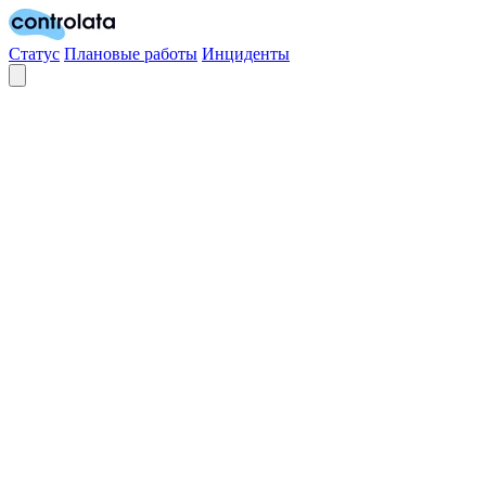
Статус
Плановые работы
Инциденты