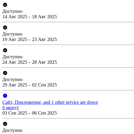
Доступно
14 Авг 2025 – 18 Авг 2025
Доступно
19 Авг 2025 – 23 Авг 2025
Доступно
24 Авг 2025 – 28 Авг 2025
Доступно
29 Авг 2025 – 02 Сен 2025
Сайт, Приложение, and 1 other service are down
6 минут
03 Сен 2025 – 06 Сен 2025
Доступно