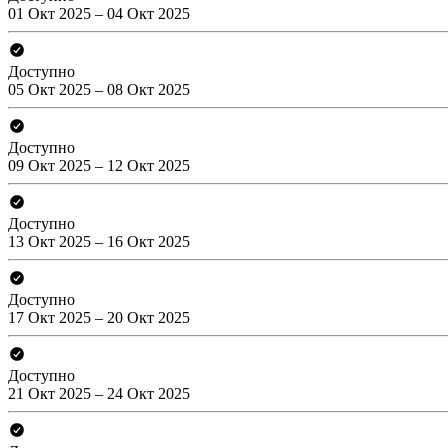
01 Окт 2025 – 04 Окт 2025
Доступно
05 Окт 2025 – 08 Окт 2025
Доступно
09 Окт 2025 – 12 Окт 2025
Доступно
13 Окт 2025 – 16 Окт 2025
Доступно
17 Окт 2025 – 20 Окт 2025
Доступно
21 Окт 2025 – 24 Окт 2025