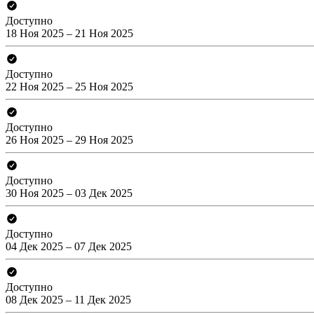
Доступно
18 Ноя 2025 – 21 Ноя 2025
Доступно
22 Ноя 2025 – 25 Ноя 2025
Доступно
26 Ноя 2025 – 29 Ноя 2025
Доступно
30 Ноя 2025 – 03 Дек 2025
Доступно
04 Дек 2025 – 07 Дек 2025
Доступно
08 Дек 2025 – 11 Дек 2025